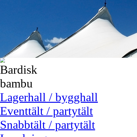
Lagerhall / bygghall
Eventtält / partytält
Snabbtält / partytält