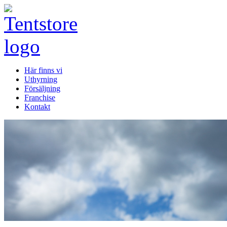
Här finns vi
Uthyrning
Försäljning
Franchise
Kontakt