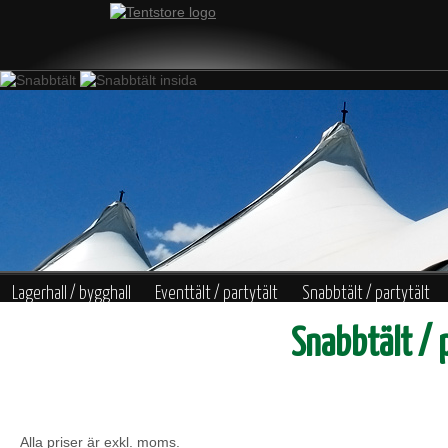
Lagerhall / bygghall
Eventtält / partytält
Snabbtält / partytält
Snabbtält / 
Tentmaster DELUXE
Tillbehör
Profiltryck
Alla priser är exkl. moms.