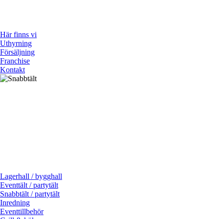
Här finns vi
Uthyrning
Försäljning
Franchise
Kontakt
Lagerhall / bygghall
Eventtält / partytält
Snabbtält / partytält
Inredning
Eventtillbehör