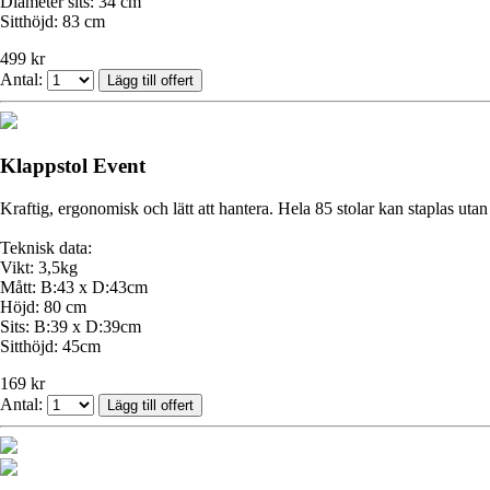
Diameter sits: 34 cm
Sitthöjd: 83 cm
499 kr
Antal:
Klappstol Event
Kraftig, ergonomisk och lätt att hantera. Hela 85 stolar kan staplas uta
Teknisk data:
Vikt: 3,5kg
Mått: B:43 x D:43cm
Höjd: 80 cm
Sits: B:39 x D:39cm
Sitthöjd: 45cm
169 kr
Antal: