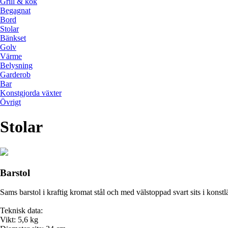
Grill & kök
Begagnat
Bord
Stolar
Bänkset
Golv
Värme
Belysning
Garderob
Bar
Konstgjorda växter
Övrigt
Stolar
Barstol
Sams barstol i kraftig kromat stål och med välstoppad svart sits i konstl
Teknisk data:
Vikt: 5,6 kg