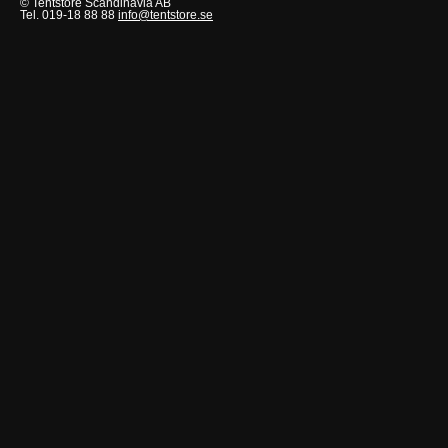
© Tentstore Scandinavia AB
Tel. 019-18 88 88
info@tentstore.se