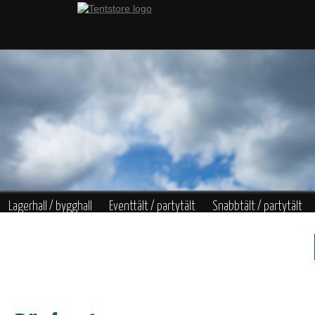
Lagerhall / bygghall
Eventtält / partytält
Snabbtält / partytält
Värme
Belysning
Garderob
Bar
Konstgjorda växter
Övrigt