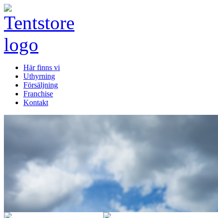
Här finns vi
Uthyrning
Försäljning
Franchise
Kontakt