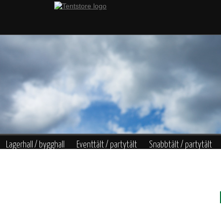
Lagerhall / bygghall
Eventtält / partytält
Snabbtält / partytält
Värme
Belysning
Garderob
Bar
Konstgjorda växter
Övrigt