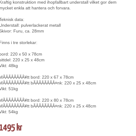
Kraftig konstruktion med ihopfallbart understall vilket gor dem
mycket enkla att hantera och forvara.
Teknisk data:
Understall: pulverlackerat metall
Skivor: Furu, ca. 28mm
Finns i tre storlekar:
bord: 220 x 50 x 78cm
sittdel: 220 x 25 x 48cm
Vikt: 48kg
MÃÂÃÂÃÂÃÂ¥tt bord: 220 x 67 x 78cm
MÃÂÃÂÃÂÃÂ¥tt bÃÂÃÂÃÂÃÂ¤nk: 220 x 25 x 48cm
Vikt: 51kg
MÃÂÃÂÃÂÃÂ¥tt bord: 220 x 80 x 78cm
MÃÂÃÂÃÂÃÂ¥tt bÃÂÃÂÃÂÃÂ¤nk: 220 x 25 x 48cm
Vikt: 54kg
1495 kr