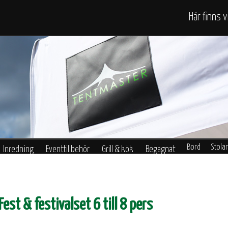
Här finns v
Bord
Stolar
Inredning
Eventtillbehör
Grill & kök
Begagnat
Bänkset
Go
Fest & festivalset 6 till 8 pers