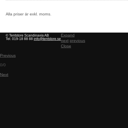
Alla priser är exkl. moms.
Expand
© Tentstore Scandinavia AB
Tel. 019-18 88 88
info@tentstore.se
next
previous
Close
Previous
0/0
Next