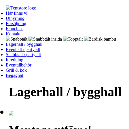
Här finns vi
Uthyrning
Försäljning
Franchise
Kontakt
Lagerhall / bygghall
Eventtält / partytält
Snabbtält / partytält
Inredning
Eventtillbehör
Grill & kök
Begagnat
Lagerhall / bygghall