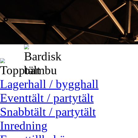
Lagerhall / bygghall
Eventtält / partytält
Snabbtält / partytält
Inredning