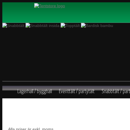
Lagerhall / bygghall
Eventtält / partytält
Snabbtält / part
Tentmaster ECO
Tentmaster PRO
Tentmaster DELUXE
Tillbehör
Alla priser är exkl. moms.