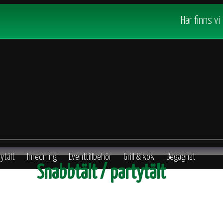
Här finns vi
ytält
Inredning
Eventtillbehör
Grill & kök
Begagnat
Snabbtält / partytält
Profiltryck