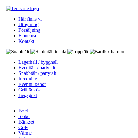
Här finns vi
Uthyrning
Försäljning
Franchise
Kontakt
Lagerhall / bygghall
Eventtält / partytält
Snabbtält / partytält
Inredning
Eventtillbehör
Grill & kök
Begagnat
Bord
Stolar
Bänkset
Golv
Värme