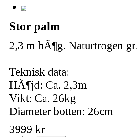
Stor palm
2,3 m hÃ¶g. Naturtrogen grÃ
Teknisk data:
HÃ¶jd: Ca. 2,3m
Vikt: Ca. 26kg
Diameter botten: 26cm
3999 kr